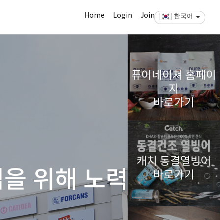
Home
Login
Join
한국어
퓨어네이쳐 홈페이
지
바로가기
캐치 동결열빙어
립을 위해 노력하겠습니
바로가기