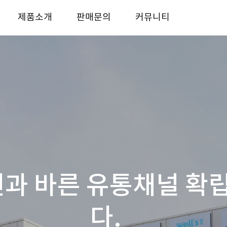
제품소개
판매문의
커뮤니티
반려동물 사료
사업자전용 판매처
KICO story
반려동물 간식
대리점안내
자료실
반려동물 용품
거래처
문의하기
과 바른 유통채널 확
다.