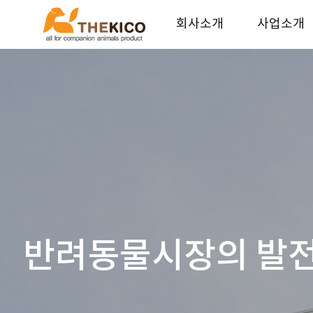
회사소개
사업소개
더키코 회사소개
기업가치
연혁
사업안내
오시는길
파트너 업체
인재채용
반려동물시장의 발전