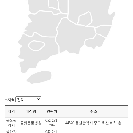
지역
지역
매장명
연락처
주소
울산광
052-281-
쿨펫동물병원
44520 울산광역시 중구 학산로 5 1층
3567
역시
울산광
052-244-