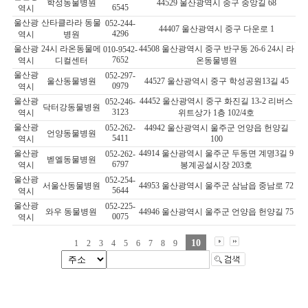
학성동물병원
44529 울산광역시 중구 중앙길 68
6545
역시
울산광
산타클라라 동물
052-244-
44407 울산광역시 중구 다운로 1
4296
역시
병원
울산광
24시 라온동물메
44508 울산광역시 중구 반구동 26-6 24시 라
010-9542-
7652
역시
디컬센터
온동물병원
울산광
052-297-
울산동물병원
44527 울산광역시 중구 학성공원13길 45
0979
역시
울산광
44452 울산광역시 중구 화진길 13-2 리버스
052-246-
닥터강동물병원
3123
역시
위트상가 1층 102/4호
울산광
052-262-
44942 울산광역시 울주군 언양읍 헌양길
언양동물병원
5411
역시
100
울산광
44914 울산광역시 울주군 두동면 계명3길 9
052-262-
벧엘동물병원
6797
역시
봉계공설시장 203호
울산광
052-254-
서울산동물병원
44953 울산광역시 울주군 삼남읍 중남로 72
5644
역시
울산광
052-225-
와우 동물병원
44946 울산광역시 울주군 언양읍 헌양길 75
0075
역시
10
1
2
3
4
5
6
7
8
9