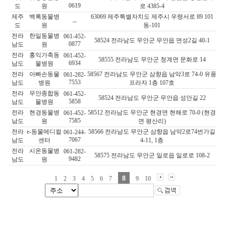
0619
도
원
로 4385-4
제주
백록동물병
63069 제주특별자치도 제주시 우령서로 89 101
--
도
원
동-101
전라
한일동물병
061-452-
58524 전라남도 무안군 무안읍 면성2길 40-1
0877
남도
원
전라
홍익가축동
061-452-
58555 전라남도 무안군 청계면 문화로 14
6934
남도
물병원
전라
아빠손동물
58567 전라남도 무안군 삼향읍 남악3로 74-0 유풍
061-282-
7553
남도
병원
프라자 1층 107호
전라
무안종합동
061-452-
58524 전라남도 무안군 무안읍 성안길 22
5858
남도
물병원
전라
현경동물병
58512 전라남도 무안군 현경면 현해로 70-0 (현경
061-452-
7585
남도
원
면 평산리)
전라
e-동물메디컬
58566 전라남도 무안군 삼향읍 남악2로74번가길
061-244-
7067
남도
센터
4-11, 1층
전라
시온동물병
061-282-
58575 전라남도 무안군 일로읍 일로로 108-2
9482
남도
원
8
1
2
3
4
5
6
7
9
10