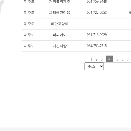
제주도
퍼피홀릭제주
064-759-9448
제주도
체리애견미용
064-722-0953
제주도
비만고양이
--
제주도
퍼피아이
064-713-0029
제주도
애견사랑
064-753-7515
4
1
2
3
5
6
7