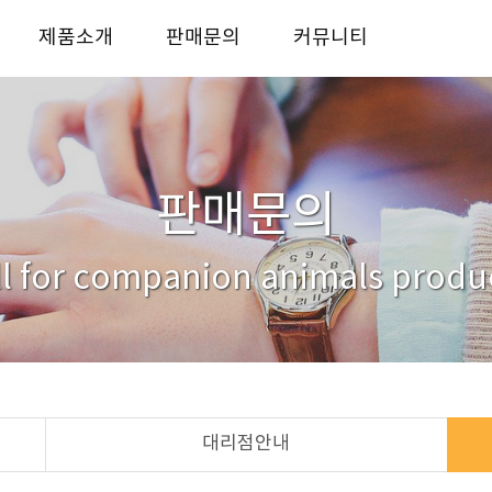
제품소개
판매문의
커뮤니티
반려동물 사료
사업자전용 판매처
KICO story
반려동물 간식
대리점안내
자료실
반려동물 용품
거래처
문의하기
판매문의
ll for companion animals produ
대리점안내