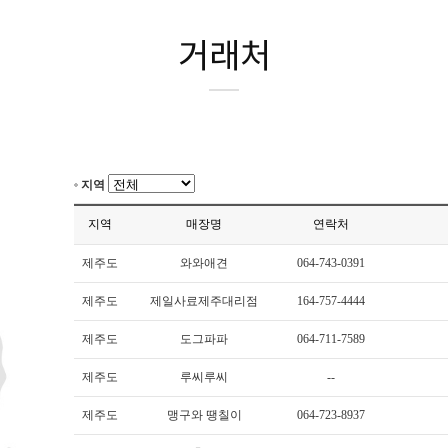
거래처
지역
지역
매장명
연락처
제주도
와와애견
064-743-0391
제주도
제일사료제주대리점
164-757-4444
제주도
도그파파
064-711-7589
제주도
루씨루씨
--
제주도
맹구와 땡칠이
064-723-8937