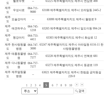
헬로우펫
--
63225 제주특별자치도 제주시 연삼로 490
도
제주
064-711-
우성사료
63188 제주특별자치도 제주시 오라일동 2445-2
9680
도
제주
요술강아지
--
63099 제주특별자치도 제주시 월랑로 9
도
제주
064-745-
애견하우스
63265 제주특별자치도 제주시 일도이동 994-24
1218
도
제주
064-753-
똥강아지
63303 제주특별자치도 제주시 화삼로 12
4411
도
제주
한사랑동물
63247 제주특별자치도 제주시 아라일동 6116-11 한
064-747-
3000
도
병원
사랑동물병원
제주
태흥동물병
064-757-
63228 제주특별자치도 제주시 연북로 681
7577
도
원
제주
다나동물병
064-757-
63273 제주특별자치도 제주시 동광로 119
7577
도
원
제주
제주말동물
63021 제주특별자치도 제주시 한림읍 금악동길
--
도
병원
220-9
5
1
2
3
4
6
7
8
9
10