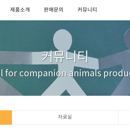
제품소개
판매문의
커뮤니티
반려동물 사료
사업자전용 판매처
KICO story
반려동물 간식
대리점안내
자료실
반려동물 용품
거래처
문의하기
커뮤니티
ll for companion animals produ
자료실