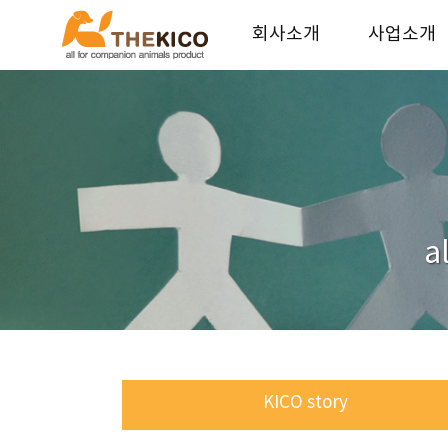
회사소개
사업소개
더키코 회사소개
기업가치
연혁
사업안내
오시는길
파트너 업체
인재채용
a
KICO story