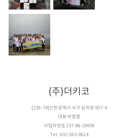
(주)더키코
[226-74]인천광역시 서구 당하동 957-4
대표 박종렬
사업자번호 137-86-29036
Tel : 032-563-0614