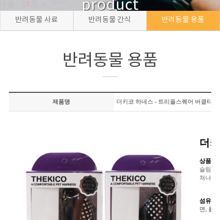
product
반려동물 사료
반려동물 간식
반려동물 용품
반려동물 용품
제품명
더키코 하네스 - 트리플스퀘어 버클타입
더키
상품설명
슬림한 
쳐나갈때
섬유의 
면, 폴