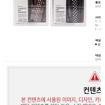
용도 :
반려견
사이즈 
S - 가슴
M - 가슴
L - 가슴
색상 :
■
블랙 
대상 :
반려견