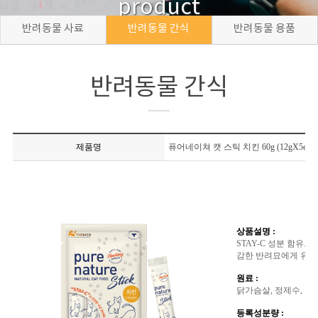
product
반려동물 사료
반려동물 간식
반려동물 용품
반려동물 간식
제품명
퓨어네이쳐 캣 스틱 치킨 60g (12gX5ea)
상품설명 :
STAY-C 성분 함유
감한 반려묘에게 유해
원료 :
닭가슴살, 정제수, 타피
등록성분량 :