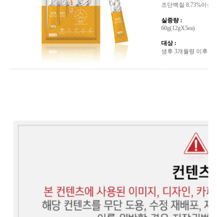
조단백질 8.73%이상, 조
실중량 :
60g(12gX5ea)
대상 :
생후 3개월령 이후 전