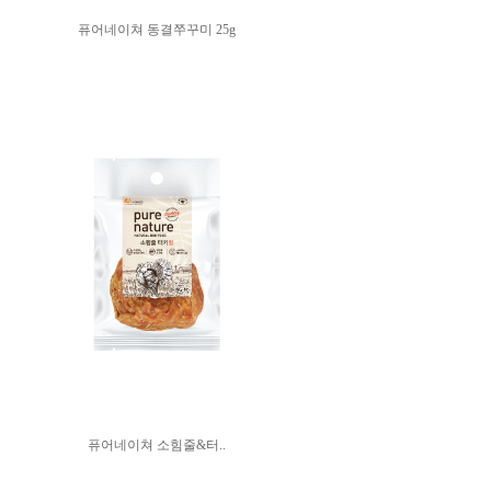
퓨어네이쳐 동결쭈꾸미 25g
퓨어네이쳐 소힘줄&터..