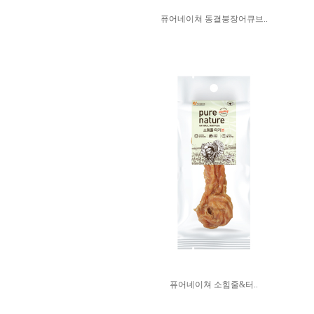
퓨어네이쳐 동결붕장어큐브..
퓨어네이쳐 소힘줄&터..