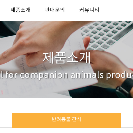
제품소개
판매문의
커뮤니티
반려동물 사료
사업자전용 판매처
KICO story
반려동물 간식
대리점안내
자료실
반려동물 용품
거래처
문의하기
제품소개
ll for companion animals produ
반려동물 간식