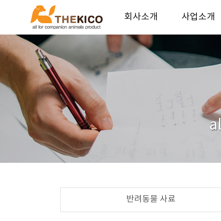
회사소개
사업소개
더키코 회사소개
기업가치
연혁
사업안내
오시는길
파트너 업체
인재채용
a
반려동물 사료