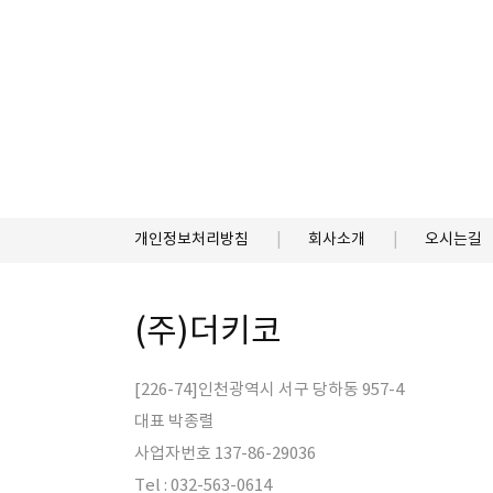
개인정보처리방침
회사소개
오시는길
(주)더키코
[226-74]인천광역시 서구 당하동 957-4
대표 박종렬
사업자번호 137-86-29036
Tel : 032-563-0614