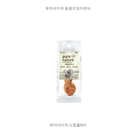
퓨어네이쳐 동결오징어큐브..
퓨어네이쳐 소힘줄&터..