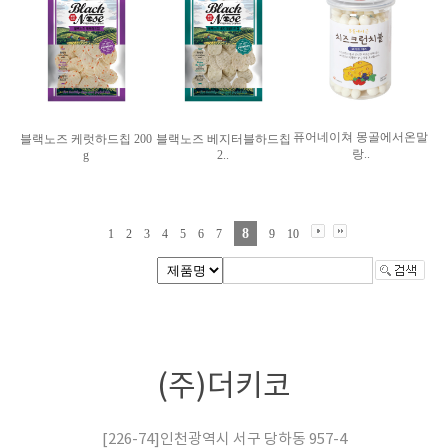
퓨어네이쳐 몽골에서온말
블랙노즈 케럿하드칩 200
블랙노즈 베지터블하드칩
랑..
g
2..
8
1
2
3
4
5
6
7
9
10
(주)더키코
[226-74]인천광역시 서구 당하동 957-4