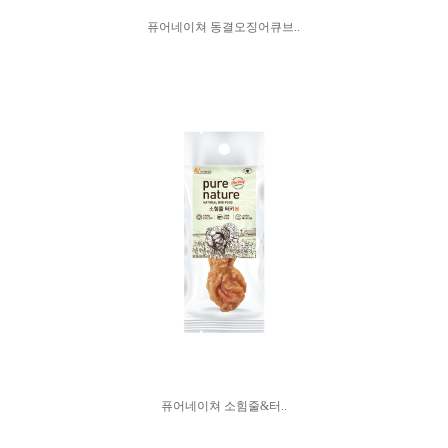
퓨어네이쳐 동결오징어큐브..
퓨어네이쳐 소힘줄&터..