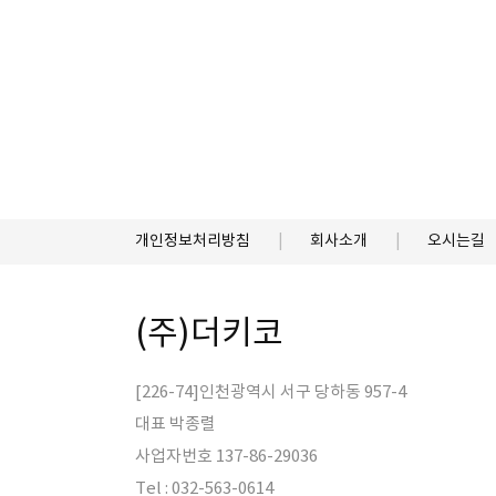
개인정보처리방침
회사소개
오시는길
(주)더키코
[226-74]인천광역시 서구 당하동 957-4
대표 박종렬
사업자번호 137-86-29036
Tel : 032-563-0614