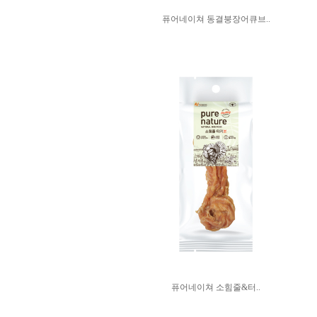
퓨어네이쳐 동결붕장어큐브..
퓨어네이쳐 소힘줄&터..