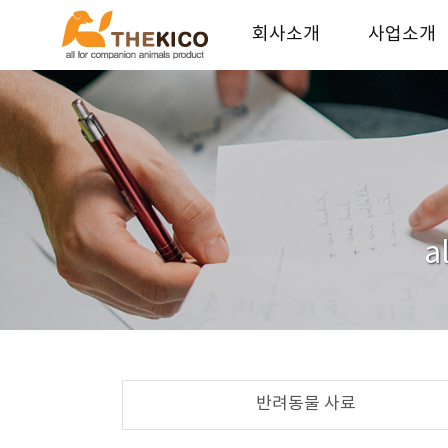
회사소개
사업소개
더키코 회사소개
기업가치
연혁
사업안내
오시는길
파트너 업체
인재채용
a
반려동물 사료