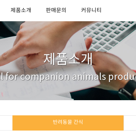
제품소개
판매문의
커뮤니티
반려동물 사료
사업자전용 판매처
KICO story
반려동물 간식
대리점안내
자료실
반려동물 용품
거래처
문의하기
제품소개
ll for companion animals produ
반려동물 간식