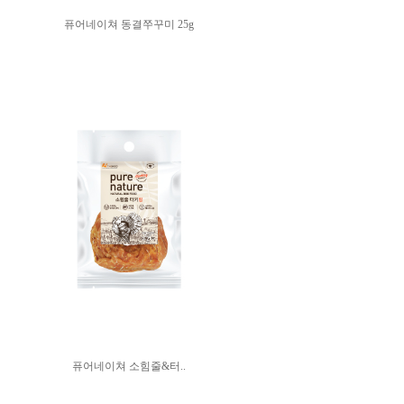
퓨어네이쳐 동결쭈꾸미 25g
퓨어네이쳐 소힘줄&터..