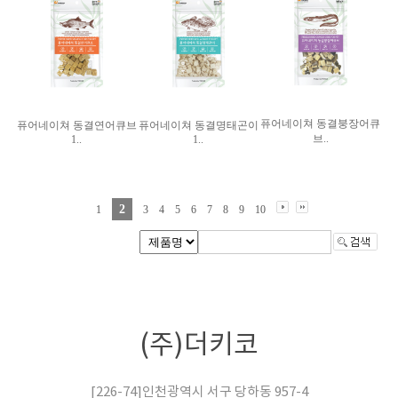
퓨어네이쳐 동결붕장어큐
퓨어네이쳐 동결연어큐브
퓨어네이쳐 동결명태곤이
브..
1..
1..
2
1
3
4
5
6
7
8
9
10
(주)더키코
[226-74]인천광역시 서구 당하동 957-4