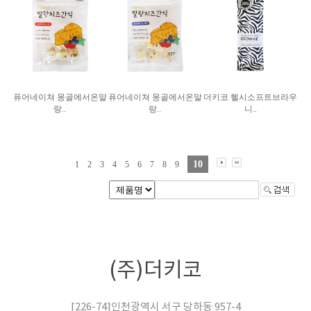
퓨어네이쳐 몽골에서온말
퓨어네이쳐 몽골에서온말
더키코 헬시소프트브라우
랑..
랑..
니..
10
1
2
3
4
5
6
7
8
9
(주)더키코
[226-74]인천광역시 서구 당하동 957-4