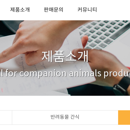
제품소개
판매문의
커뮤니티
반려동물 사료
사업자전용 판매처
KICO story
반려동물 간식
대리점안내
자료실
반려동물 용품
거래처
문의하기
제품소개
ll for companion animals produ
반려동물 간식