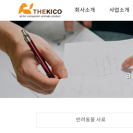
회사소개
사업소개
더키코 회사소개
기업가치
연혁
사업안내
오시는길
파트너 업체
인재채용
a
반려동물 사료