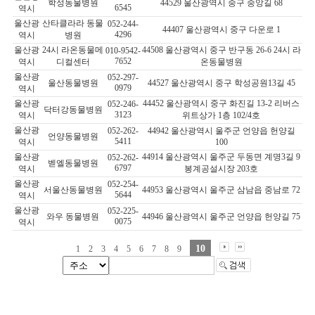
학성동물병원
44529 울산광역시 중구 중앙길 68
6545
역시
울산광
산타클라라 동물
052-244-
44407 울산광역시 중구 다운로 1
4296
역시
병원
울산광
24시 라온동물메
44508 울산광역시 중구 반구동 26-6 24시 라
010-9542-
7652
역시
디컬센터
온동물병원
울산광
052-297-
울산동물병원
44527 울산광역시 중구 학성공원13길 45
0979
역시
울산광
44452 울산광역시 중구 화진길 13-2 리버스
052-246-
닥터강동물병원
3123
역시
위트상가 1층 102/4호
울산광
052-262-
44942 울산광역시 울주군 언양읍 헌양길
언양동물병원
5411
역시
100
울산광
44914 울산광역시 울주군 두동면 계명3길 9
052-262-
벧엘동물병원
6797
역시
봉계공설시장 203호
울산광
052-254-
서울산동물병원
44953 울산광역시 울주군 삼남읍 중남로 72
5644
역시
울산광
052-225-
와우 동물병원
44946 울산광역시 울주군 언양읍 헌양길 75
0075
역시
10
1
2
3
4
5
6
7
8
9