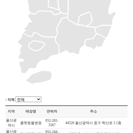
지역
지역
매장명
연락처
주소
울산광
052-281-
쿨펫동물병원
44520 울산광역시 중구 학산로 5 1층
3567
역시
울산광
052-244-