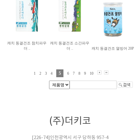
캐치 동결건조 참치파우
캐치 동결건조 소간파우
더 ..
더 ..
캐치 동결건조 열빙어 20P
5
1
2
3
4
6
7
8
9
10
(주)더키코
[226-74]인천광역시 서구 당하동 957-4